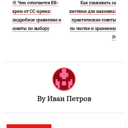
Чем отличается BB-
Как ухаживать за
по
крем от CC-крема:
кистями для макияжа:
подробное сравнение и
практические советы
записям
советы по выбору
по чистке и хранению
By
Иван Петров