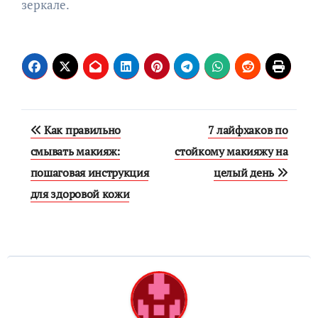
зеркале.
Навигация
Как правильно
7 лайфхаков по
по
смывать макияж:
стойкому макияжу на
пошаговая инструкция
целый день
записям
для здоровой кожи