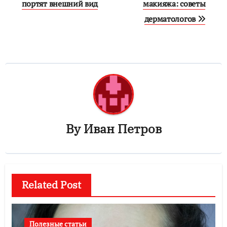
портят внешний вид
макияжа: советы
записям
дерматологов
By
Иван Петров
Related Post
Полезные статьи