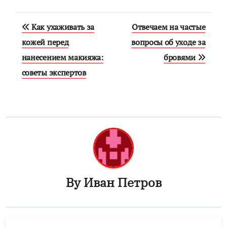
Навигация
Как ухаживать за
Отвечаем на частые
по
кожей перед
вопросы об уходе за
нанесением макияжа:
бровями
записям
советы экспертов
By
Иван Петров