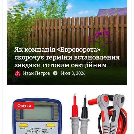
Як компанія «Евроворота»
скорочує терміни встановлення
завдяки готовим секційним
воротам
Иван Петров
Июл 8, 2026
Статьи