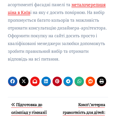
асортименті фасадні панелі та
металочерепиця
ціна в Київ
і на яку є досить помірною. На вибір
пропонується багато кольорів та можливість
отримати консультацію дизайнера-архітектора.
Оформити покупку на сайті досить просто і
кваліфіковані менеджери залюбки допоможуть
зробити правильний вибір та отримати
відповідь на всі питання.
Навигация
Підготовка до
Комп\’ютерна
по
олімпіад у гімназії
грамотність для дітей: