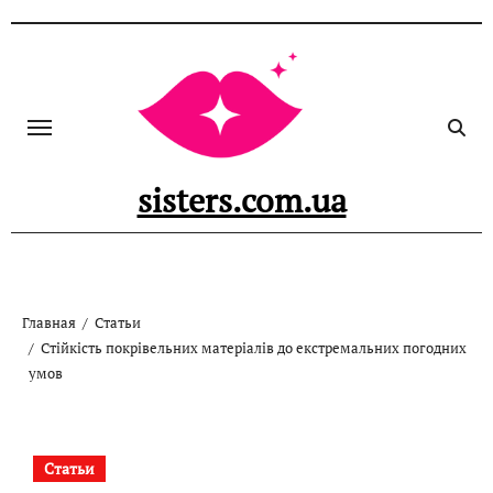
Перейти
к
содержанию
sisters.com.ua
Главная
Статьи
Стійкість покрівельних матеріалів до екстремальних погодних
умов
Статьи