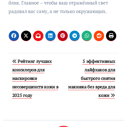
блик. Главное – чтобы ваш отражённый свет
радовал вас саму, а не только окружающих.
Навигация
Рейтинг лучших
5 эффективных
по
консилеров для
лайфхаков для
маскировки
быстрого снятия
записям
несовершенств кожи в
макияжа без вреда для
2025 году
кожи