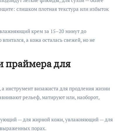
подойдут легкие флюиды, для сухой — более
рщите: слишком плотная текстура или избыток
увлажняющий крем за 15–20 минут до
впитался, а кожа осталась свежей, но не
и праймера для
 а инструмент визажиста для продления жизни
авнивают рельеф, матируют или, наоборот,
рующий — для жирной кожи, увлажняющий — для
 выраженных порах.