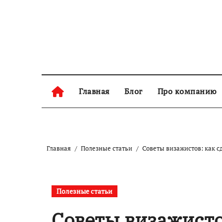
Перейти
к
содержанию
Главная
Блог
Про компанию
Главная
Полезные статьи
Советы визажистов: как с
Полезные статьи
Советы визажисто