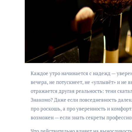
Каждое утро начинается с надежд — уверенности, что новый макияж продержится до самого
вечера, не потускнеет, не «уплывёт» и не в
отражается другая реальность: тени скатал
Знакомо? Даже если повседневность далек
про роскошь, а про уверенность и комфорт
возможен — если знать секреты професси
Что действительно влияет на выносливост