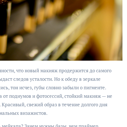
ыдаст следов усталости. Но к обеду в зеркале
ись, тон исчез, губы словно забыли о пигменте.
а от подиумов и фотосессий, стойкий макияж — не
. Красивый, свежий образ в течение долгого дня
ональных визажистов.
ь мейкапа? Зачем нужны базы, чем праймер