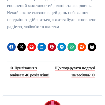
сповнений можливостей, планів та звершень.
Нехай кожне сказане в цей день побажання
неодмінно здійсниться, а життя буде наповнене
радістю, любов'ю та щастям.
Навигация
Привітання з
Що подарувати подрузі
по
ювілеєм 40 років жінці
на весілля?
записям