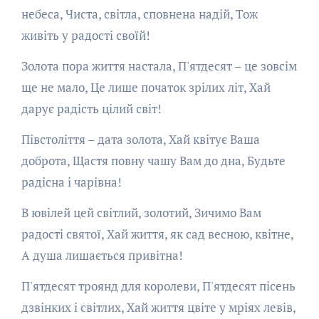
небеса, Чиста, світла, сповнена надій, Тож
живіть у радості своїй!
Золота пора життя настала, П'ятдесят – це зовсім
ще не мало, Це лише початок зрілих літ, Хай
дарує радість цілий світ!
Півстоліття – дата золота, Хай квітує Ваша
доброта, Щастя повну чашу Вам до дна, Будьте
радісна і чарівна!
В ювілей цей світлий, золотий, Зичимо Вам
радості святої, Хай життя, як сад весною, квітне,
А душа лишається привітна!
П'ятдесят троянд для королеви, П'ятдесят пісень
дзвінких і світлих, Хай життя цвіте у мріях левів,