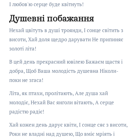
І любов'ю серце буде квітнуть!
Душевні побажання
Нехай цвітуть в душі троянди, І сонце світить з
висоти, Хай доля щедро дарувати Не припиняє
золоті літа!
В цей день прекрасний ювілею Бажаєм щастя і
добра, Щоб Ваша молодість душевна Ніколи-
поки не згаса!
Літа, як птахи, пролітають, Але душа хай
молодіє, Нехай Вас янголи вітають, А серце
радістю радіє!
Хай кожен день дарує квіти, І сонце сяє з висоти,
Роки не владні над душею, Що вміє мріять і