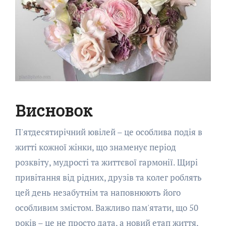
Висновок
П'ятдесятирічний ювілей – це особлива подія в
житті кожної жінки, що знаменує період
розквіту, мудрості та життєвої гармонії. Щирі
привітання від рідних, друзів та колег роблять
цей день незабутнім та наповнюють його
особливим змістом. Важливо пам'ятати, що 50
років – це не просто дата, а новий етап життя,