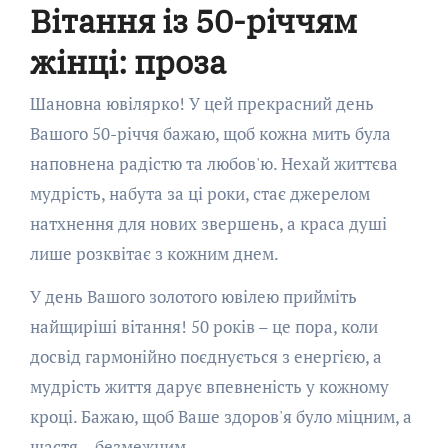
Вітання із 50-річчям
жінці: проза
Шановна ювілярко! У цей прекрасний день
Вашого 50-річчя бажаю, щоб кожна мить була
наповнена радістю та любов'ю. Нехай життєва
мудрість, набута за ці роки, стає джерелом
натхнення для нових звершень, а краса душі
лише розквітає з кожним днем.
У день Вашого золотого ювілею прийміть
найщиріші вітання! 50 років – це пора, коли
досвід гармонійно поєднується з енергією, а
мудрість життя дарує впевненість у кожному
кроці. Бажаю, щоб Ваше здоров'я було міцним, а
щастя – безмежним.