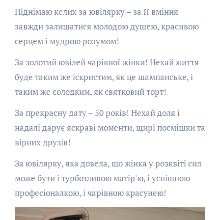
Піднімаю келих за ювілярку – за її вміння
завжди залишатися молодою душею, красивою
серцем і мудрою розумом!
За золотий ювілей чарівної жінки! Нехай життя
буде таким же іскристим, як це шампанське, і
таким же солодким, як святковий торт!
За прекрасну дату – 50 років! Нехай доля і
надалі дарує яскраві моменти, щирі посмішки та
вірних друзів!
За ювілярку, яка довела, що жінка у розквіті сил
може бути і турботливою матір'ю, і успішною
професіоналкою, і чарівною красунею!