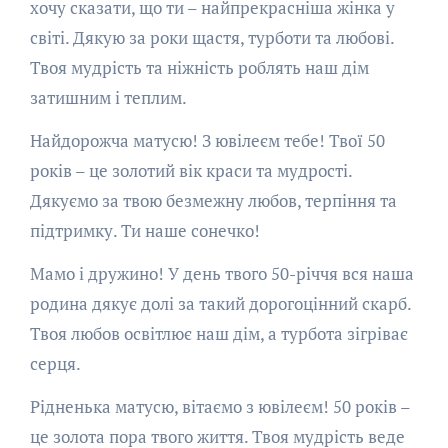
хочу сказати, що ти – найпрекрасніша жінка у
світі. Дякую за роки щастя, турботи та любові.
Твоя мудрість та ніжність роблять наш дім
затишним і теплим.
Найдорожча матусю! З ювілеєм тебе! Твої 50
років – це золотий вік краси та мудрості.
Дякуємо за твою безмежну любов, терпіння та
підтримку. Ти наше сонечко!
Мамо і дружино! У день твого 50-річчя вся наша
родина дякує долі за такий дорогоцінний скарб.
Твоя любов освітлює наш дім, а турбота зігріває
серця.
Рідненька матусю, вітаємо з ювілеєм! 50 років –
це золота пора твого життя. Твоя мудрість веде