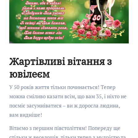
Жартівливі вітання з
ювілеєм
У 50 років життя тільки починається! Тепер
можна сміливо казати всім, що вам 35, і ніхто не
посміє засумніватися – ви ж доросла людина,
вам видніше!
Вітаємо з першим півстоліттям! Попереду ще
стільки ж веселощів, тільки тепер з мудрістю та