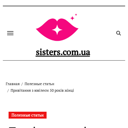
Перейти
к
содержанию
sisters.com.ua
Главная
Полезные статьи
Привітання з ювілеєм 50 років жінці
Полезные статьи