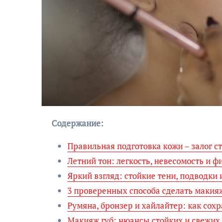
Содержание:
Правильная подготовка кожи – залог с
Летний тон: легкость, невесомость и ф
Яркий взгляд: стойкие тени, подводки 
3 проверенных способа сделать макияж
Румяна, бронзер и хайлайтер: как сох
Макияж губ: нюансы стойких и свежих