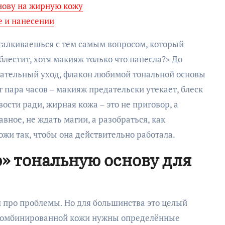
нову на жирную кожу
е и нанесении
талкиваешься с тем самым вопросом, который
блестит, хотя макияж только что нанесла?» До
щательный уход, флакон любимой тональной основы
ит пара часов – макияж предательски утекает, блеск
ости ради, жирная кожа – это не приговор, а
авное, не ждать магии, а разобраться, как
жи так, чтобы она действительно работала.
ю» тональную основу для
л про проблемы. Но для большинства это целый
и комбинированной кожи нужны определённые