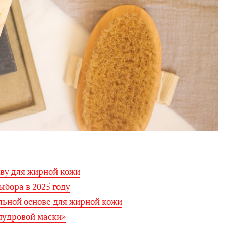
ову для жирной кожи
ыбора в 2025 году
льной основе для жирной кожи
пудровой маски»