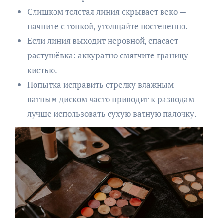
Слишком толстая линия скрывает веко —
начните с тонкой, утолщайте постепенно.
Если линия выходит неровной, спасает
растушёвка: аккуратно смягчите границу
кистью.
Попытка исправить стрелку влажным
ватным диском часто приводит к разводам —
лучше использовать сухую ватную палочку.