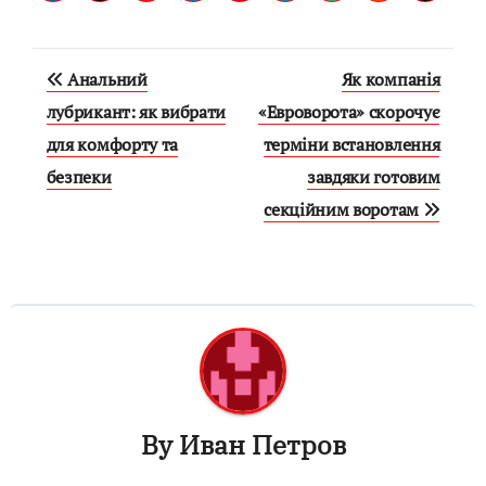
Навигация
Анальний
Як компанія
по
лубрикант: як вибрати
«Евроворота» скорочує
для комфорту та
терміни встановлення
записям
безпеки
завдяки готовим
секційним воротам
By
Иван Петров