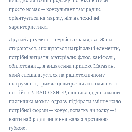
випадковій точці продажу цієї експертизи
просто немає — консультант там радше
орієнтується на маржу, ніж на технічні
характеристики.
Другий аргумент — сервісна складова. Жала
стираються, зношуються нагрівальні елементи,
потрібні витратні матеріали: флюс, каніфоль,
обплетення для видалення припою. Магазин,
який спеціалізується на радіотехнічному
інструменті, тримає ці витратники в наявності
постійно. У RADIO SHOP, наприклад, до кожного
паяльника можна одразу підібрати змінне жало
потрібної форми — конус, лопатку чи голку — і
взяти набір для чищення жала з дротяною
губкою.