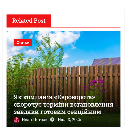
Related Post
Статьи
Як компанія «Евроворота»
скорочує терміни встановлення
завдяки готовим секційним
воротам
Иван Петров
Июл 8, 2026