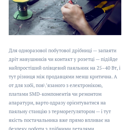
Для одноразової побутової дрібниці — запаяти
дріт навушників чи контакт у розетці — підійде
найпростіший олівцевий паяльник на 25–40 Вт, і
тут різниця між продавцями менш критична. А
от для хобі, пов\’язаного з електронікою,
платами SMD-компонентів чи ремонтом
апаратури, варто одразу орієнтуватися на
паяльну станцію з терморегулятором — і тут
якість постачальника вже прямо впливає на
безпеку роботи з дрібними деталями.