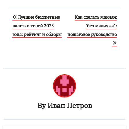
Навигация
Лучшие бюджетные
Как сделать макияж
по
палетки теней 2025
"без макияжа":
года: рейтинг и обзоры
пошаговое руководство
записям
By
Иван Петров