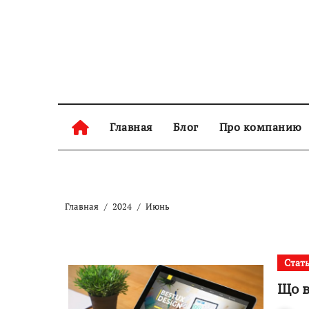
Перейти
к
содержанию
Главная
Блог
Про компанию
Главная
2024
Июнь
Стат
Що в