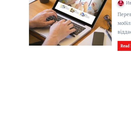
И
Переважна більшість людей зараз користується
мобіл
відда
Read