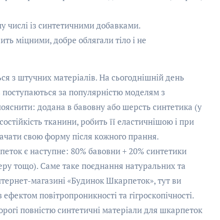
му числі із синтетичними добавками.
ить міцними, добре облягали тіло і не
ься з штучних матеріалів. На сьогоднішній день
в поступаються за популярністю моделям з
пояснити: додана в бавовну або шерсть синтетика (у
осостійкість тканини, робить її еластичнішою і при
рачати свою форму після кожного прання.
еток є наступне: 80% бавовни + 20% синтетики
теру тощо). Саме таке поєднання натуральних та
нтернет-магазині «Будинок Шкарпеток», тут ви
з ефектом повітропроникності та гігроскопічності.
орогі повністю синтетичні матеріали для шкарпеток