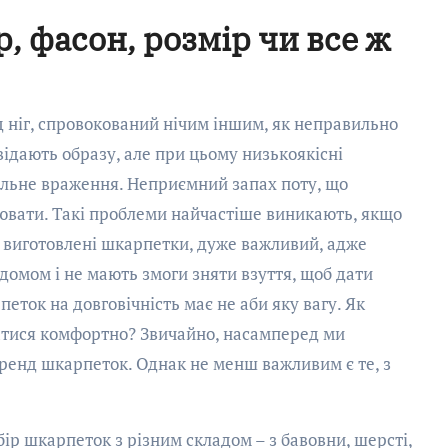
, фасон, розмір чи все ж
д ніг, спровокований нічим іншим, як неправильно
ідають образу, але при цьому низькоякісні
альне враження. Неприємний запах поту, що
лювати. Такі проблеми найчастіше виникають, якщо
о виготовлені шкарпетки, дуже важливий, адже
домом і не мають змоги зняти взуття, щоб дати
еток на довговічність має не аби яку вагу. Як
атися комфортно? Звичайно, насамперед ми
 бренд шкарпеток. Однак не менш важливим є те, з
р шкарпеток з різним складом – з бавовни, шерсті,