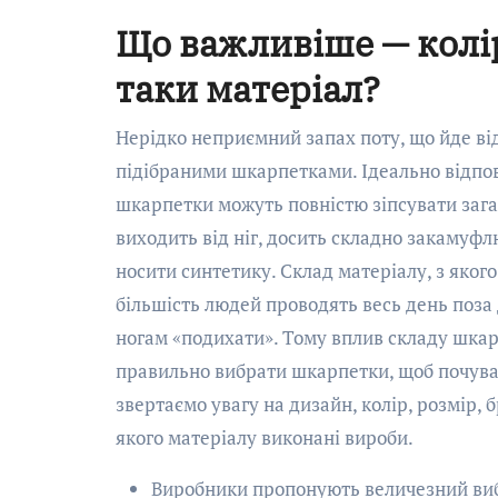
Що важливіше — колір
таки матеріал?
Нерідко неприємний запах поту, що йде ві
підібраними шкарпетками. Ідеально відпов
шкарпетки можуть повністю зіпсувати заг
виходить від ніг, досить складно закамуф
носити синтетику. Склад матеріалу, з яког
більшість людей проводять весь день поза 
ногам «подихати». Тому вплив складу шкарп
правильно вибрати шкарпетки, щоб почув
звертаємо увагу на дизайн, колір, розмір,
якого матеріалу виконані вироби.
Виробники пропонують величезний вибі