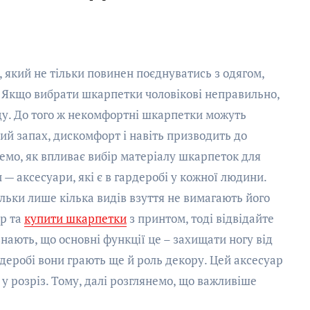
 Якщо вибрати шкарпетки чоловікові неправильно,
яду. До того ж некомфортні шкарпетки можуть
ий запах, дискомфорт і навіть призводить до
емо, як впливає вибір матеріалу шкарпеток для
— аксесуари, які є в гардеробі у кожної людини.
ільки лише кілька видів взуття не вимагають його
ар та
купити шкарпетки
з принтом, тоді відвідайте
нають, що основні функції це – захищати ногу від
рдеробі вони грають ще й роль декору. Цей аксесуар
 у розріз. Тому, далі розглянемо, що важливіше