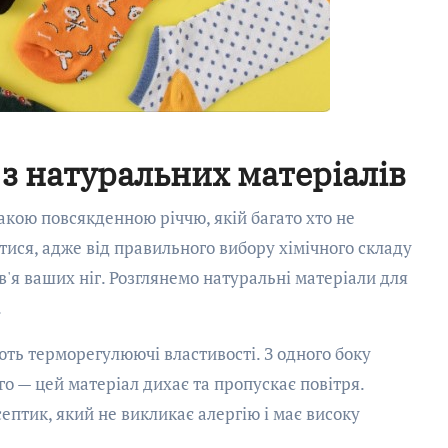
з натуральних матеріалів
акою повсякденною річчю, якій багато хто не
тися, адже від правильного вибору хімічного складу
'я ваших ніг. Розглянемо натуральні матеріали для
.
ють терморегулюючі властивості. З одного боку
ого — цей матеріал дихає та пропускає повітря.
птик, який не викликає алергію і має високу