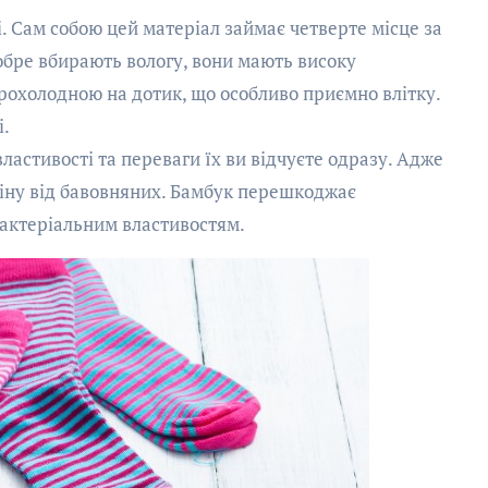
. Сам собою цей матеріал займає четверте місце за
обре вбирають вологу, вони мають високу
рохолодною на дотик, що особливо приємно влітку.
і.
астивості та переваги їх ви відчуєте одразу. Адже
дміну від бавовняних. Бамбук перешкоджає
актеріальним властивостям.