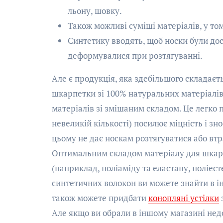
льону, шовку.
Також можливі суміші матеріалів, у то
Синтетику вводять, щоб носки були дос
деформувалися при розтягуванні.
Але є продукція, яка здебільшого складаєт
шкарпетки зі 100% натуральних матеріалі
матеріалів зі змішаним складом. Це легко 
невеликій кількості) посилює міцність і зн
цьому не дає носкам розтягуватися або вт
Оптимальним складом матеріалу для шкарп
(наприклад, поліаміду та еластану, поліес
синтетичних волокон ви можете знайти в і
також можете придбати
конопляні устілки
Але якщо ви обрали в іншому магазині нед