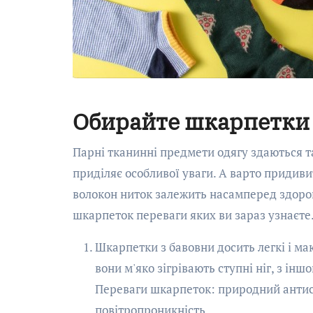
Обирайте шкарпетки 
Парні тканинні предмети одягу здаються т
приділяє особливої уваги. А варто придиви
волокон ниток залежить насамперед здоров
шкарпеток переваги яких ви зараз узнаєте
Шкарпетки з бавовни досить легкі і ма
вони м'яко зігрівають ступні ніг, з інш
Переваги шкарпеток: природний антисе
повітропроникність.