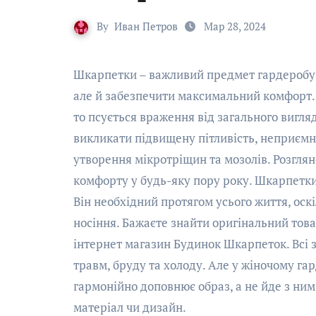
By
Иван Петров
Мар 28, 2024
Шкарпетки – важливий предмет гардеробу, який не тільки повинен поєднуватись з одягом,
але й забезпечити максимальний комфорт.
то псується враження від загального вигл
викликати підвищену пітливість, неприємн
утворення мікротріщин та мозолів. Розглян
комфорту у будь-яку пору року. Шкарпетки 
Він необхідний протягом усього життя, оск
носіння. Бажаєте знайти оригінальний тов
інтернет магазин Будинок Шкарпеток. Всі з
травм, бруду та холоду. Але у жіночому га
гармонійно доповнює образ, а не йде з ним
матеріал чи дизайн.