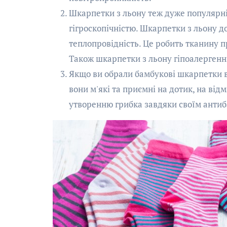
Шкарпетки з льону теж дуже популярні
гігроскопічністю. Шкарпетки з льону д
теплопровідність. Це робить тканину п
Також шкарпетки з льону гіпоалергенн
Якщо ви обрали бамбукові шкарпетки вл
вони м'які та приємні на дотик, на ві
утворенню грибка завдяки своїм антиб